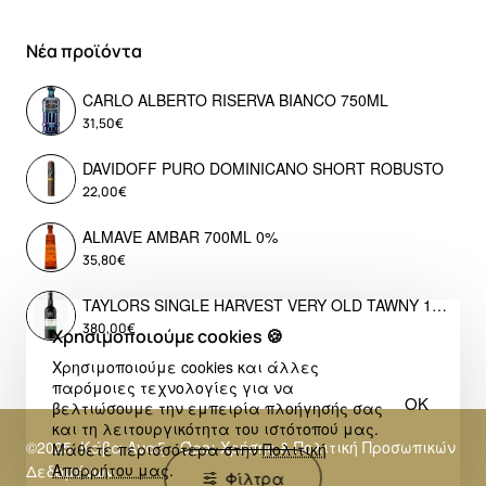
Νέα προϊόντα
CARLO ALBERTO RISERVA BIANCO 750ML
31,50€
DAVIDOFF PURO DOMINICANO SHORT ROBUSTO
22,00€
ALMAVE AMBAR 700ML 0%
35,80€
TAYLORS SINGLE HARVEST VERY OLD TAWNY 1976 LIMITED EDITION
380,00€
Χρησιμοποιούμε cookies 🍪
Χρησιμοποιούμε cookies και άλλες
παρόμοιες τεχνολογίες για να
OK
βελτιώσουμε την εμπειρία πλοήγησής σας
και τη λειτουργικότητα του ιστότοπού μας.
©2025, Κάβα Αναξ - Όροι Χρήσης & Πολιτική Προσωπικών
Μάθετε περισσότερα στην
Πολιτική
Απορρήτου μας
.
Δεδομένων
Φίλτρα