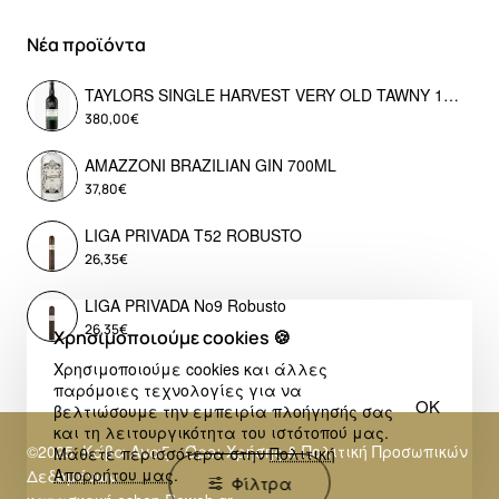
Νέα προϊόντα
TAYLORS SINGLE HARVEST VERY OLD TAWNY 1976 LIMITED EDITION
380,00€
AMAZZONI BRAZILIAN GIN 700ML
37,80€
LIGA PRIVADA T52 ROBUSTO
26,35€
LIGA PRIVADA No9 Robusto
26,35€
Χρησιμοποιούμε cookies 🍪
Χρησιμοποιούμε cookies και άλλες
παρόμοιες τεχνολογίες για να
OK
βελτιώσουμε την εμπειρία πλοήγησής σας
και τη λειτουργικότητα του ιστότοπού μας.
©2025, Κάβα Αναξ - Όροι Χρήσης & Πολιτική Προσωπικών
Μάθετε περισσότερα στην
Πολιτική
Απορρήτου μας
.
Δεδομένων
Φίλτρα