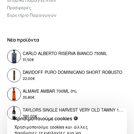
Ιστορικό Παραγγελιών
Προσφορές
Ευρετήριο Παραγωγών
Νέα προϊόντα
CARLO ALBERTO RISERVA BIANCO 750ML
31,50€
DAVIDOFF PURO DOMINICANO SHORT ROBUSTO
22,00€
ALMAVE AMBAR 700ML 0%
35,80€
TAYLORS SINGLE HARVEST VERY OLD TAWNY 1976 LIMITED EDITION
380,00€
Χρησιμοποιούμε cookies 🍪
Χρησιμοποιούμε cookies και άλλες
παρόμοιες τεχνολογίες για να